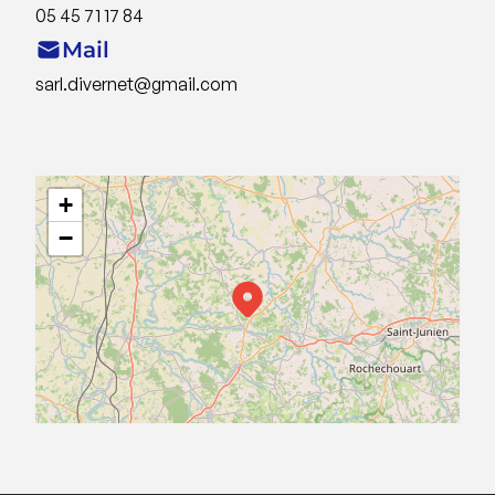
05 45 71 17 84
Mail
sarl.divernet@gmail.com
+
−