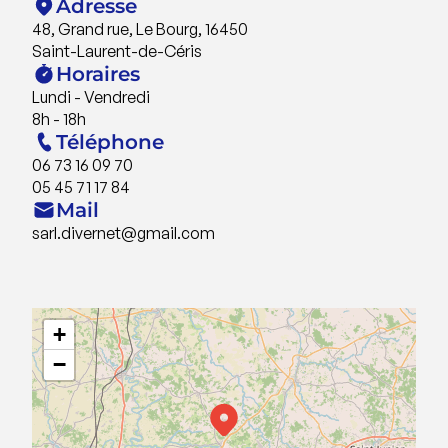
Adresse
48, Grand rue, Le Bourg, 16450
Saint-Laurent-de-Céris
Horaires
Lundi - Vendredi
8h - 18h
Téléphone
06 73 16 09 70
05 45 71 17 84
Mail
sarl.divernet@gmail.com
+
−